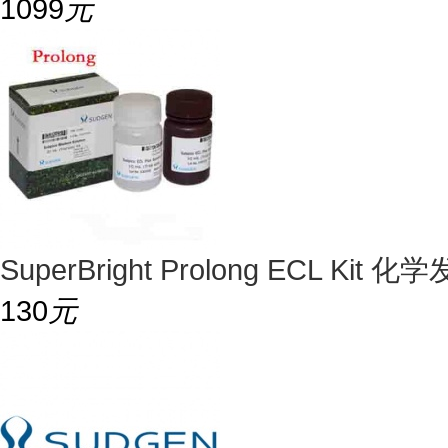
1099
元
SuperBright Prolong ECL K
130
元